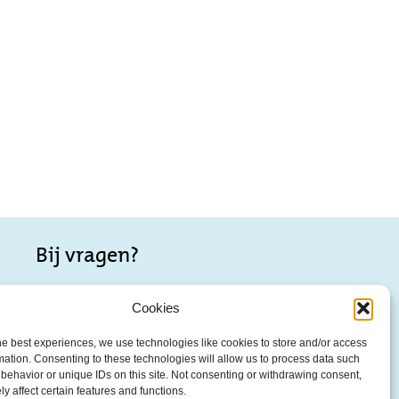
Bij vragen?
Wellicht staat je vraag al op onze pagina met;
Cookies
–
Veelgestelde vragen
he best experiences, we use technologies like cookies to store and/or access
mation. Consenting to these technologies will allow us to process data such
Contact
behavior or unique IDs on this site. Not consenting or withdrawing consent,
y affect certain features and functions.