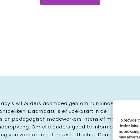
aby’s wil ouders aanmoedigen om hun kinderen zo
 ontdekken. Daarnaast is er BoekStart in de
ers en pedagogisch medewerkers intensief met
To provide t
inderopvang. Om alle ouders goed te informeren
device infor
as browsing 
lang van voorlezen het meest effectief. Daarom werkt
may adversel