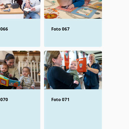
 066
Foto 067
 070
Foto 071