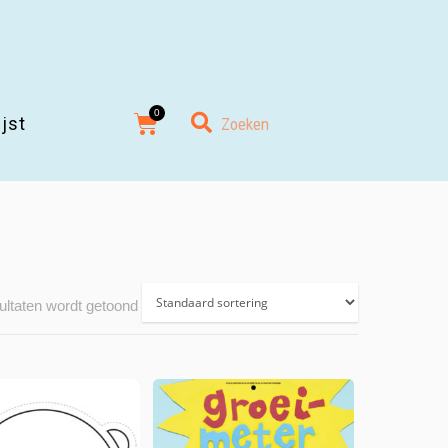
ijst
ultaten wordt getoond