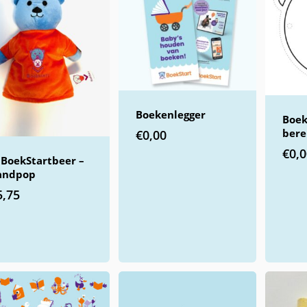
Boekenlegger
Boek
ber
€
0,00
€
0,
 BoekStartbeer –
andpop
5,75