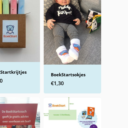
Startkrijtjes
BoekStartsokjes
20
€
1,30