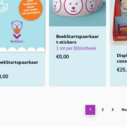
BoekStartspaarkaar
t-stickers
1 rol per Bibliotheek
Disp
€
0,00
cons
oekStartspaarkaar
€
25
0,00
1
2
3
Ne