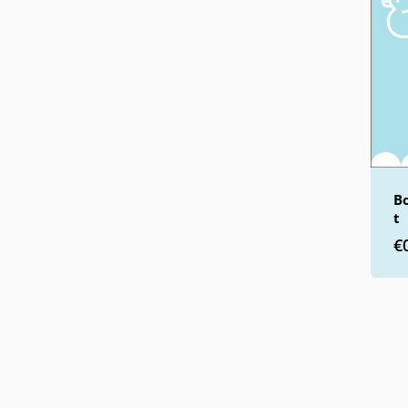
B
t
€