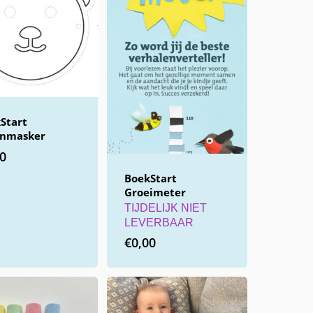
Start
enmasker
00
BoekStart
Groeimeter
TIJDELIJK NIET
LEVERBAAR
€
0,00