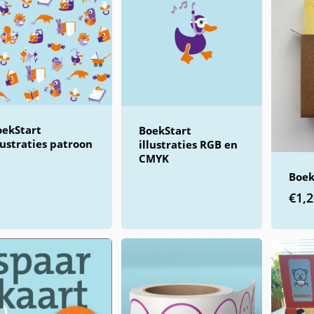
oekStart
BoekStart
lustraties patroon
illustraties RGB en
CMYK
Boek
€
1,