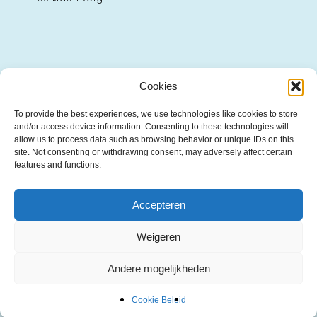
Cookies
Bij vragen?
To provide the best experiences, we use technologies like cookies to store
and/or access device information. Consenting to these technologies will
Wellicht staat je vraag al op onze pagina met;
allow us to process data such as browsing behavior or unique IDs on this
–
Veelgestelde vragen
site. Not consenting or withdrawing consent, may adversely affect certain
features and functions.
Contact
Accepteren
Vragen over de materialen, levertijden of kosten?
Weigeren
Neem contact met ons op via
info@boekstartpro.nl
.
Andere mogelijkheden
Cookie Beleid