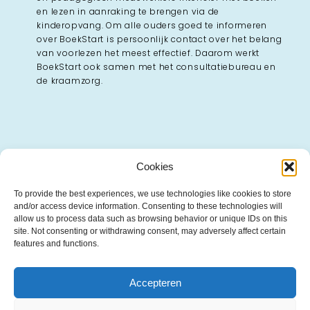
en lezen in aanraking te brengen via de
kinderopvang. Om alle ouders goed te informeren
over BoekStart is persoonlijk contact over het belang
van voorlezen het meest effectief. Daarom werkt
BoekStart ook samen met het consultatiebureau en
de kraamzorg.
Cookies
Bij vragen?
To provide the best experiences, we use technologies like cookies to store
and/or access device information. Consenting to these technologies will
Wellicht staat je vraag al op onze pagina met;
allow us to process data such as browsing behavior or unique IDs on this
–
Veelgestelde vragen
site. Not consenting or withdrawing consent, may adversely affect certain
features and functions.
Contact
Accepteren
Vragen over de materialen, levertijden of kosten?