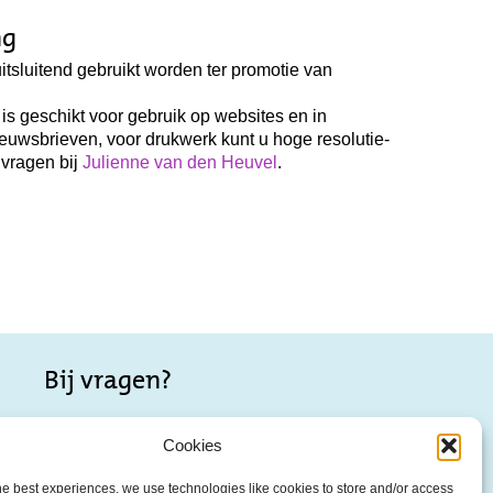
ng
itsluitend gebruikt worden ter promotie van
s geschikt voor gebruik op websites en in
ieuwsbrieven, voor drukwerk kunt u hoge resolutie-
vragen bij
Julienne van den Heuvel
.
Bij vragen?
Wellicht staat je vraag al op onze pagina met;
Cookies
–
Veelgestelde vragen
he best experiences, we use technologies like cookies to store and/or access