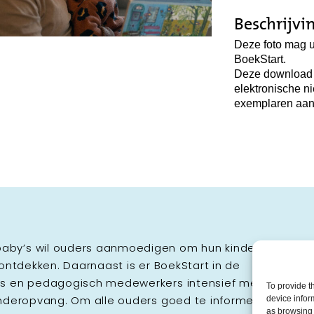
Beschrijvi
Deze foto mag u
BoekStart.
Deze download i
elektronische n
exemplaren aan
aby’s wil ouders aanmoedigen om hun kinderen zo
 ontdekken. Daarnaast is er BoekStart in de
ers en pedagogisch medewerkers intensief met
To provide t
inderopvang. Om alle ouders goed te informeren
device infor
as browsing 