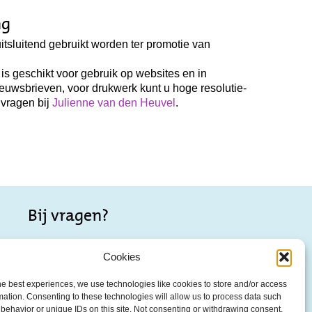
ng
itsluitend gebruikt worden ter promotie van
s geschikt voor gebruik op websites en in
ieuwsbrieven, voor drukwerk kunt u hoge resolutie-
vragen bij
Julienne van den Heuvel
.
Bij vragen?
Wellicht staat je vraag al op onze pagina met;
Cookies
–
Veelgestelde vragen
he best experiences, we use technologies like cookies to store and/or access
mation. Consenting to these technologies will allow us to process data such
Contact
behavior or unique IDs on this site. Not consenting or withdrawing consent,