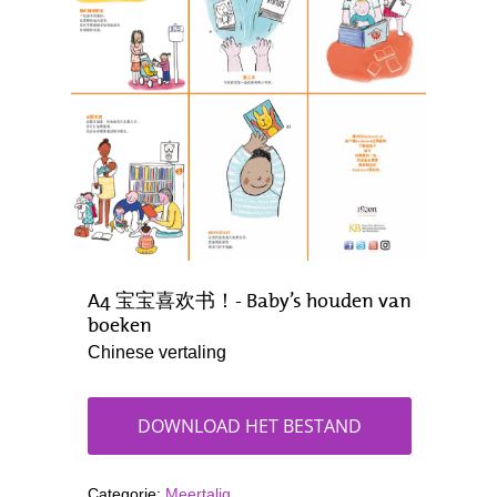
A4 宝宝喜欢书！- Baby’s houden van
boeken
Chinese vertaling
DOWNLOAD HET BESTAND
Categorie:
Meertalig