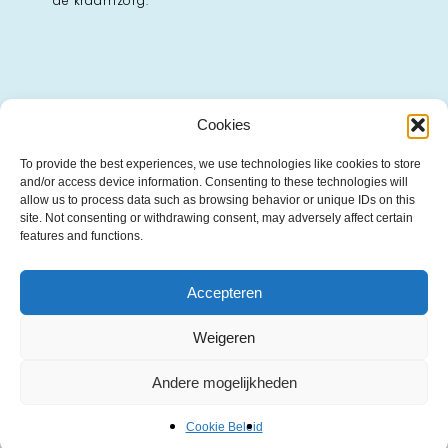
de kraamzorg.
Cookies
Bij vragen?
To provide the best experiences, we use technologies like cookies to store
and/or access device information. Consenting to these technologies will
Wellicht staat je vraag al op onze pagina met;
allow us to process data such as browsing behavior or unique IDs on this
–
Veelgestelde vragen
site. Not consenting or withdrawing consent, may adversely affect certain
features and functions.
Contact
Accepteren
Vragen over de materialen, levertijden of kosten?
Weigeren
Neem contact met ons op via
info@boekstartpro.nl
.
Andere mogelijkheden
Cookie Beleid