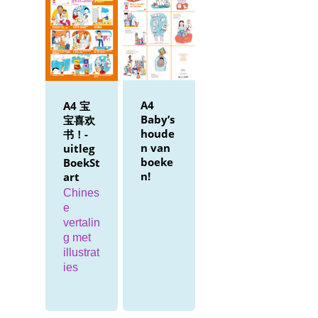
A4
A4 宝
Baby’s
宝喜欢
houde
书！-
n van
uitleg
boeke
BoekSt
n!
art
Chines
e
vertalin
g met
illustrat
ies